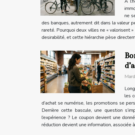
À l’
immob
ne se
des banques, autrement dit dans la valeur per
rareté. Pourquoi deux villes ne « valorisent »
desirabilité, et cette hiérarchie pèse directeme
Bon
d’
Mard
Long
les c
d’achat se numérise, les promotions se pers
Derrière cette bascule, une question s’im
l’expérience ? Le coupon devient une donnée
réduction devient une information, associée à u