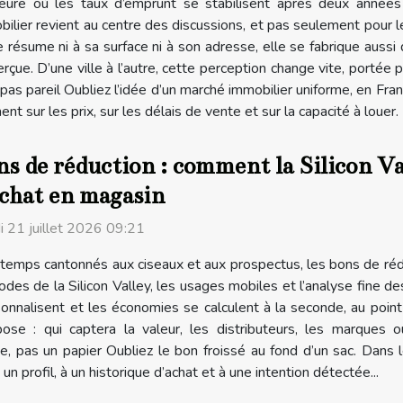
heure où les taux d’emprunt se stabilisent après deux année
ilier revient au centre des discussions, et pas seulement pour les
 résume ni à sa surface ni à son adresse, elle se fabrique aussi
çue. D’une ville à l’autre, cette perception change vite, portée p
 pas pareil Oubliez l’idée d’un marché immobilier uniforme, en Fran
nt sur les prix, sur les délais de vente et sur la capacité à louer. 
s de réduction : comment la Silicon Va
achat en magasin
i 21 juillet 2026 09:21
temps cantonnés aux ciseaux et aux prospectus, les bons de réd
odes de la Silicon Valley, les usages mobiles et l’analyse fine d
onnalisent et les économies se calculent à la seconde, au point
pose : qui captera la valeur, les distributeurs, les marques 
, pas un papier Oubliez le bon froissé au fond d’un sac. Dans 
n profil, à un historique d’achat et à une intention détectée...