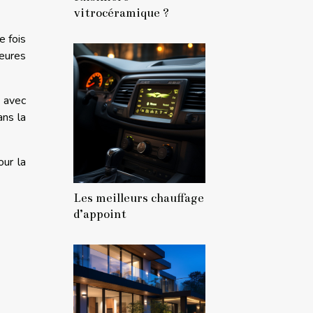
vitrocéramique ?
e fois
eures
t avec
ans la
our la
Les meilleurs chauffage
d’appoint