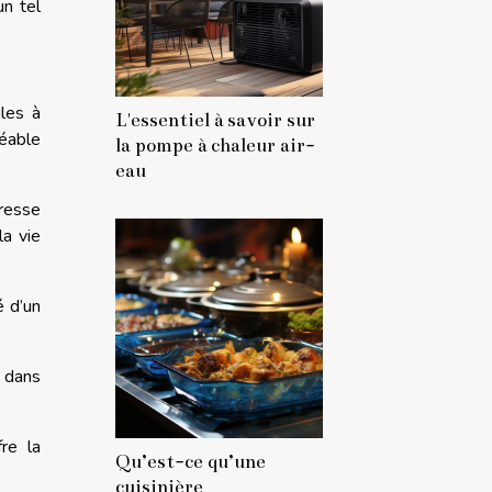
un tel
iles à
L'essentiel à savoir sur
réable
la pompe à chaleur air-
eau
resse
a vie
é d’un
s dans
re la
Qu’est-ce qu’une
cuisinière