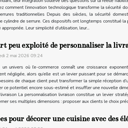
dant, leur intégration soulève des questions sur la réelle fiabilit
comment l’innovation technologique transforme la sécurité dome
serrures traditionnelles Depuis des siècles, la sécurité dome
cylindre de serrure. Ces dispositifs ont longtemps constitué la p
ppropriée. Leur simplicité d’utilisation, leur...
rt peu exploité de personnaliser la li
di 2 mai 2026 09:24
 un univers où l’e-commerce connaît une croissance exponentiel
nt négligée, alors qu’elle est un levier puissant pour se démarq
besoins de chaque client peut transformer la simple réception d’
 ce potentiel encore sous-estimé et insuffler une nouvelle dimens
 livraison La personnalisation livraison constitue un levier s
ner ses multiples dimensions : proposer aux clients le choix préci
es pour décorer une cuisine avec des é