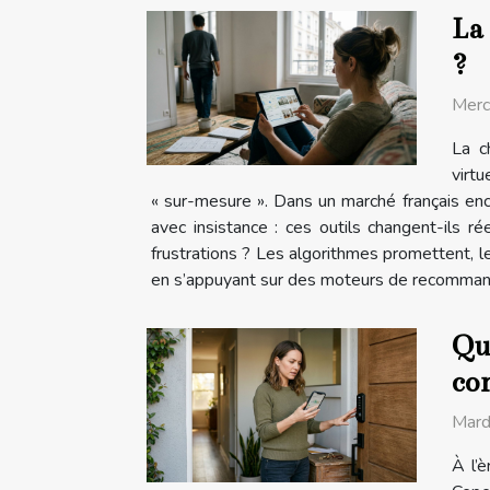
La 
?
Merc
La c
virtu
« sur-mesure ». Dans un marché français enc
avec insistance : ces outils changent-ils 
frustrations ? Les algorithmes promettent, l
en s’appuyant sur des moteurs de recommandat
Qua
co
Mard
À l’