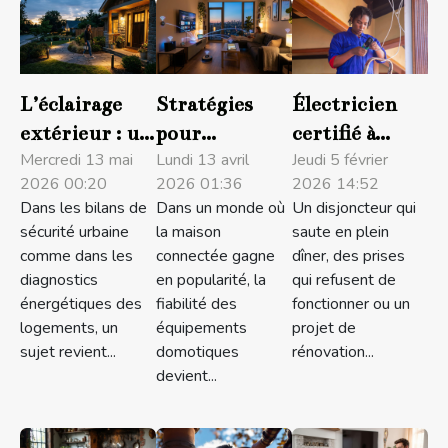
L’éclairage
Stratégies
Électricien
extérieur : un
pour
certifié à
levier oublié
Mercredi 13 mai
améliorer la
Lundi 13 avril
Montpellier :
Jeudi 5 février
2026 00:20
2026 01:36
2026 14:52
pour la
connectivité
faites appel
Dans les bilans de
Dans un monde où
Un disjoncteur qui
sécurité et
des
aux services
sécurité urbaine
la maison
saute en plein
l’économie
équipements
de Take the
comme dans les
connectée gagne
dîner, des prises
d’énergie
domotiques
Sun !
diagnostics
en popularité, la
qui refusent de
énergétiques des
fiabilité des
fonctionner ou un
logements, un
équipements
projet de
sujet revient...
domotiques
rénovation...
devient...