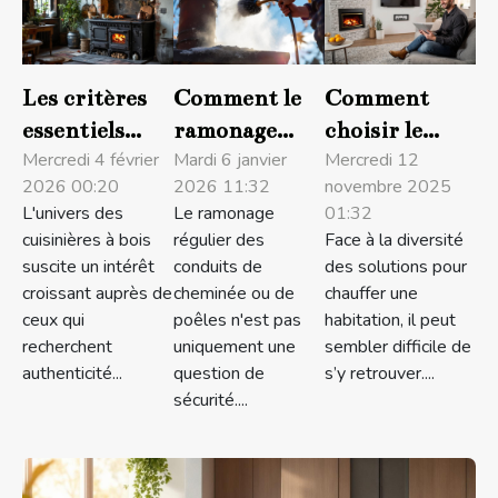
Les critères
Comment le
Comment
essentiels
ramonage
choisir le
pour choisir
Mercredi 4 février
régulier
Mardi 6 janvier
système de
Mercredi 12
2026 00:20
2026 11:32
novembre 2025
sa cuisinière à
améliore-t-il
chauffage
L'univers des
Le ramonage
01:32
bois idéale
la
idéal pour
cuisinières à bois
régulier des
Face à la diversité
performance
votre maison
suscite un intérêt
conduits de
des solutions pour
énergétique ?
?
croissant auprès de
cheminée ou de
chauffer une
ceux qui
poêles n'est pas
habitation, il peut
recherchent
uniquement une
sembler difficile de
authenticité...
question de
s’y retrouver....
sécurité....