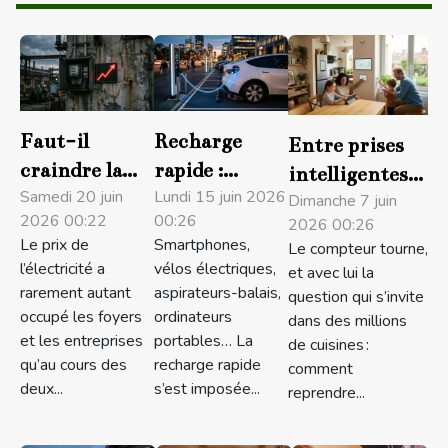
Faut-il
Recharge
Entre prises
craindre la
rapide :
intelligentes
hausse des
Samedi 20 juin
confort ou
Lundi 15 juin 2026
et
Dimanche 7 juin
2026 00:22
00:26
2026 00:26
tarifs
menace pour
consommation
Le prix de
Smartphones,
Le compteur tourne,
d’électricité
la longévité
maîtrisée :
l’électricité a
vélos électriques,
et avec lui la
en 2024 :
de vos
récit d’un
rarement autant
aspirateurs-balais,
question qui s’invite
analyse et
équipements
foyer qui
occupé les foyers
ordinateurs
dans des millions
et les entreprises
portables… La
perspectives
?
de cuisines :
s’adapte
qu’au cours des
recharge rapide
comment
deux...
s’est imposée...
reprendre...