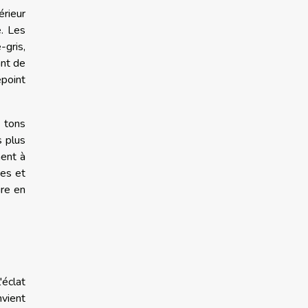
érieur
e. Les
-gris,
ant de
epoint
s tons
s plus
hent à
es et
ure en
'éclat
nvient