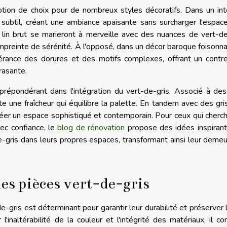
ption de choix pour de nombreux styles décoratifs. Dans un int
t subtil, créant une ambiance apaisante sans surcharger l'espac
lin brut se marieront à merveille avec des nuances de vert-de
mpreinte de sérénité. À l'opposé, dans un décor baroque foisonn
bérance des dorures et des motifs complexes, offrant un contr
rasante.
prépondérant dans l'intégration du vert-de-gris. Associé à de
te une fraîcheur qui équilibre la palette. En tandem avec des gri
créer un espace sophistiqué et contemporain. Pour ceux qui cherc
ec confiance, le
blog de rénovation
propose des idées inspirant
de-gris dans leurs propres espaces, transformant ainsi leur deme
es pièces vert-de-gris
gris est déterminant pour garantir leur durabilité et préserver l
 l'inaltérabilité de la couleur et l'intégrité des matériaux, il co