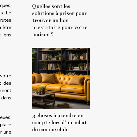
iques,
Quelles sont les
ns. Le
solutions à priser pour
brutes
trouver un bon
prestataire pour votre
i être
maison ?
e-gris
 votre
ec des
auront
r dans
3 choses à prendre en
lexes.
compte lors d’un achat
 place
du canapé club
er une