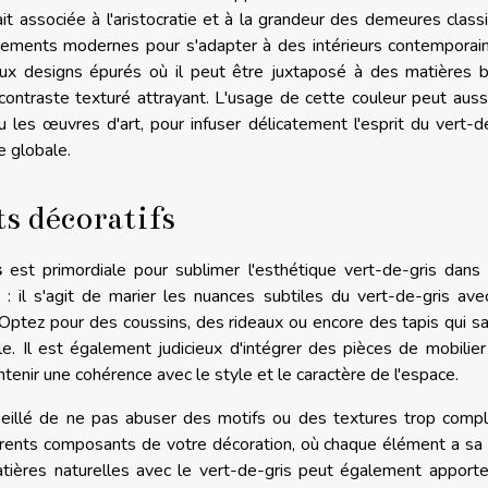
it associée à l'aristocratie et à la grandeur des demeures class
uvements modernes pour s'adapter à des intérieurs contemporai
 aux designs épurés où il peut être juxtaposé à des matières 
contraste texturé attrayant. L'usage de cette couleur peut auss
u les œuvres d'art, pour infuser délicatement l'esprit du vert-d
e globale.
s décoratifs
s
est primordiale pour sublimer l'esthétique vert-de-gris dans
e : il s'agit de marier les nuances subtiles du vert-de-gris av
. Optez pour des coussins, des rideaux ou encore des tapis qui s
e. Il est également judicieux d'intégrer des pièces de mobilie
ntenir une cohérence avec le style et le caractère de l'espace.
nseillé de ne pas abuser des motifs ou des textures trop comp
férents composants de votre décoration, où chaque élément a sa
atières naturelles avec le vert-de-gris peut également apport