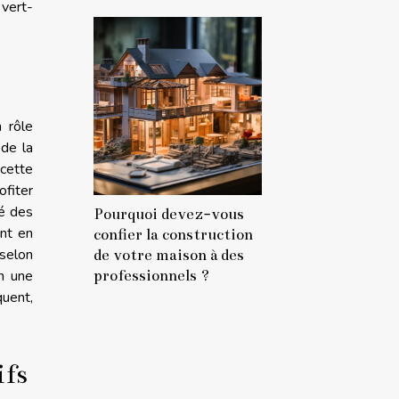
 vert-
 rôle
 de la
 cette
ofiter
té des
Pourquoi devez-vous
ont en
confier la construction
 selon
de votre maison à des
professionnels ?
n une
quent,
ifs