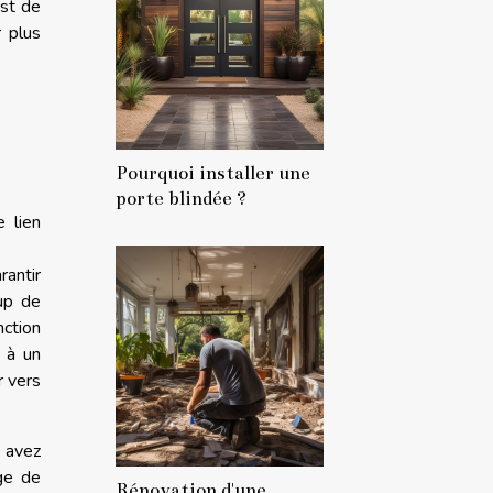
est de
r plus
Pourquoi installer une
porte blindée ?
e lien
rantir
oup de
nction
 à un
r vers
s avez
ge de
Rénovation d'une