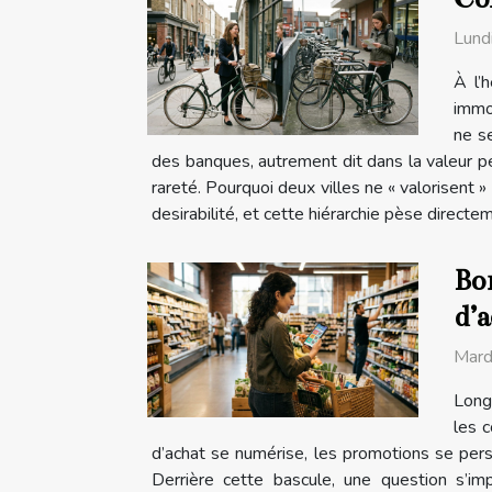
Lund
À l’
immob
ne se
des banques, autrement dit dans la valeur per
rareté. Pourquoi deux villes ne « valorisent »
desirabilité, et cette hiérarchie pèse directeme
Bon
d’
Mard
Long
les c
d’achat se numérise, les promotions se pers
Derrière cette bascule, une question s’im