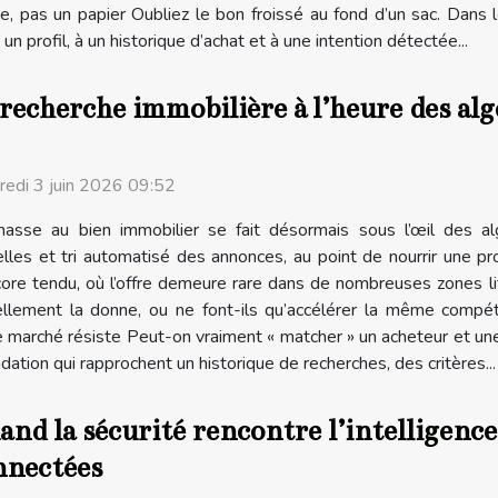
, pas un papier Oubliez le bon froissé au fond d’un sac. Dans 
n profil, à un historique d’achat et à une intention détectée...
recherche immobilière à l’heure des al
redi 3 juin 2026 09:52
hasse au bien immobilier se fait désormais sous l’œil des alg
elles et tri automatisé des annonces, au point de nourrir une pr
ore tendu, où l’offre demeure rare dans de nombreuses zones lit
réellement la donne, ou ne font-ils qu’accélérer la même compé
e marché résiste Peut-on vraiment « matcher » un acheteur et un
ion qui rapprochent un historique de recherches, des critères...
nd la sécurité rencontre l’intelligence
nnectées