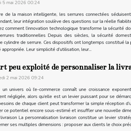
i 5 mai 2026 00:24
ère de la maison intelligente, les serrures connectées séduisen
dant, leur intégration soulève des questions sur la réelle fiabilit
comment l’innovation technologique transforme la sécurité dome
serrures traditionnelles Depuis des siècles, la sécurité dome
cylindre de serrure. Ces dispositifs ont longtemps constitué la p
ppropriée. Leur simplicité d’utilisation, leur...
rt peu exploité de personnaliser la li
di 2 mai 2026 09:24
 un univers où l’e-commerce connaît une croissance exponentiel
nt négligée, alors qu’elle est un levier puissant pour se démarq
besoins de chaque client peut transformer la simple réception d’
 ce potentiel encore sous-estimé et insuffler une nouvelle dimens
 livraison La personnalisation livraison constitue un levier s
ner ses multiples dimensions : proposer aux clients le choix préci