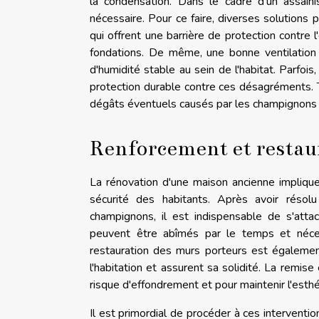
la condensation. Dans le cadre d'un assain
nécessaire. Pour ce faire, diverses solution
qui offrent une barrière de protection contre 
fondations. De même, une bonne ventilation 
d'humidité stable au sein de l'habitat. Parfois
protection durable contre ces désagréments. 
dégâts éventuels causés par les champignons e
Renforcement et restaur
La rénovation d'une maison ancienne implique s
sécurité des habitants. Après avoir résol
champignons, il est indispensable de s'att
peuvent être abîmés par le temps et nécessi
restauration des murs porteurs est également
l'habitation et assurent sa solidité. La remis
risque d'effondrement et pour maintenir l'esthét
Il est primordial de procéder à ces interventio