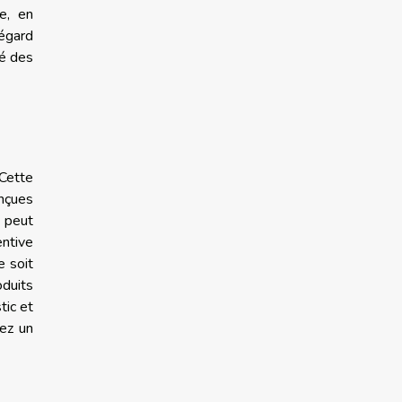
e, en
 égard
té des
 Cette
onçues
s peut
entive
e soit
oduits
tic et
ez un