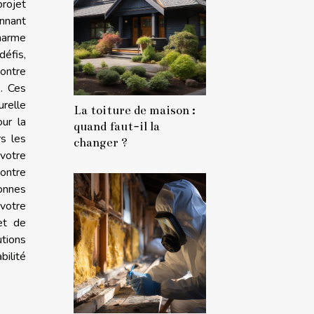
projet
onnant
harme
éfis,
contre
. Ces
urelle
La toiture de maison :
ur la
quand faut-il la
rs les
changer ?
votre
contre
onnes
votre
et de
tions
bilité