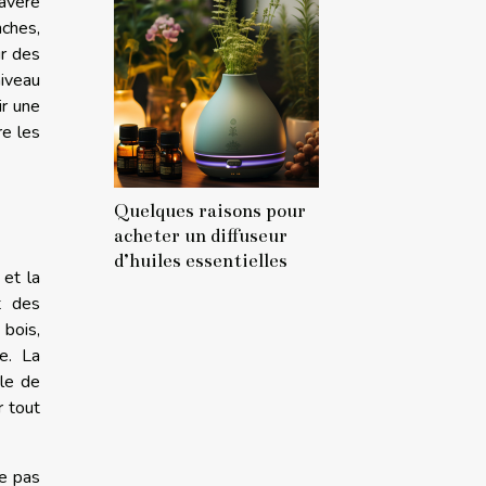
avère
nches,
ur des
niveau
ir une
re les
Quelques raisons pour
acheter un diffuseur
d’huiles essentielles
 et la
t des
bois,
e. La
ale de
r tout
ne pas