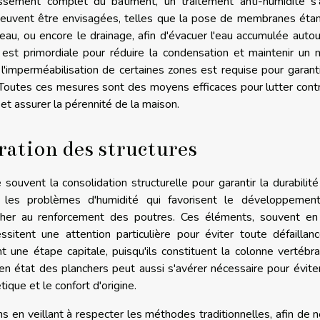
issement complet du bâtiment, un traitement anti-humidité s'
s peuvent être envisagées, telles que la pose de membranes éta
l'eau, ou encore le drainage, afin d'évacuer l'eau accumulée auto
est primordiale pour réduire la condensation et maintenir un 
, l'imperméabilisation de certaines zones est requise pour garant
Toutes ces mesures sont des moyens efficaces pour lutter cont
t assurer la pérennité de la maison.
ation des structures
ouvent la consolidation structurelle pour garantir la durabilité
u les problèmes d'humidité qui favorisent le développemen
acher au renforcement des poutres. Ces éléments, souvent en 
tent une attention particulière pour éviter toute défaillanc
 une étape capitale, puisqu'ils constituent la colonne vertébr
e en état des planchers peut aussi s'avérer nécessaire pour évite
ique et le confort d'origine.
ns en veillant à respecter les méthodes traditionnelles, afin de 