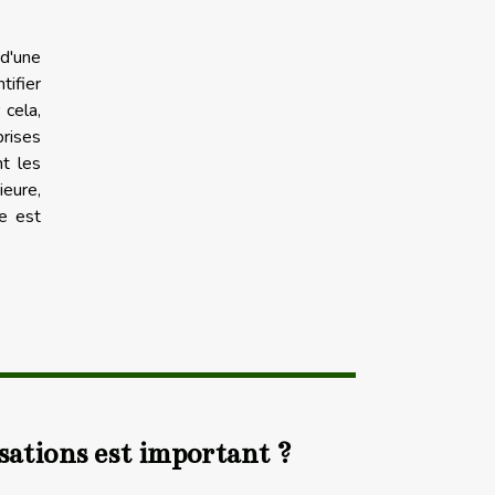
 d'une
tifier
cela,
prises
nt les
ieure,
e est
sations est important ?