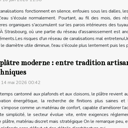
analisations fonctionnent en silence, enfouies sous les dalles, le
l'eau s'écoule normalement. Pourtant, au fil des mois, des ré
res organiques s'accumulent sur les parois intérieures des tuyaux
 À Strasbourg, où une partie du réseau d'assainissement est anc
réments.Les risques d'un réseau de canalisations mal entretenuU
le diamètre utile diminue, l'eau s'écoule plus lentement puis les p
plâtre moderne : entre tradition artisa
chniques
i 14 mai 2026 00:42
emps cantonné aux plafonds et aux cloisons, le plâtre revient auj
vation énergétique, la recherche de finitions plus saines et 
il s’impose comme un matériau de confort, capable d’améliorer l’a
e simplicité, le secteur évolue vite, entre exigences régleme
plâtre, matériau discret mais stratégique On le remarque peu, et 