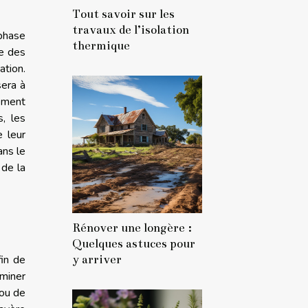
Tout savoir sur les
travaux de l’isolation
 phase
thermique
ie des
tion.
sera à
ement
s, les
e leur
ans le
 de la
Rénover une longère :
Quelques astuces pour
y arriver
fin de
iminer
 ou de